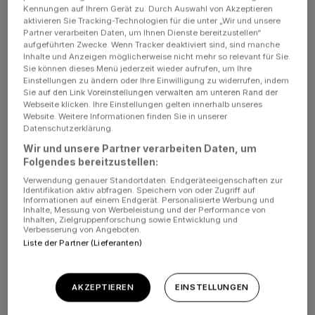
Kennungen auf Ihrem Gerät zu. Durch Auswahl von Akzeptieren
aktivieren Sie Tracking-Technologien für die unter „Wir und unsere
Partner verarbeiten Daten, um Ihnen Dienste bereitzustellen“
FAQ für Iron Order 1919
aufgeführten Zwecke. Wenn Tracker deaktiviert sind, sind manche
Inhalte und Anzeigen möglicherweise nicht mehr so relevant für Sie.
Sie können dieses Menü jederzeit wieder aufrufen, um Ihre
Einstellungen zu ändern oder Ihre Einwilligung zu widerrufen, indem
IRON ORDER 1919: DER GROSSE
Sie auf den Link Voreinstellungen verwalten am unteren Rand der
KAMPF UM DIE NATIONEN
Webseite klicken. Ihre Einstellungen gelten innerhalb unseres
Website. Weitere Informationen finden Sie in unserer
Datenschutzerklärung.
In Iron Order 1919 spielst du auf einer grossen Karte
Wir und unsere Partner verarbeiten Daten, um
gegen andere Länder. Du kannst dich mit ihnen verbünden
Folgendes bereitzustellen:
oder alleine gegen deine Nachbarländer kämpfen. Doch
Verwendung genauer Standortdaten. Endgeräteeigenschaften zur
dafür brauchst du einen Plan. Dieser besteht aus den
Identifikation aktiv abfragen. Speichern von oder Zugriff auf
Informationen auf einem Endgerät. Personalisierte Werbung und
Bereichen Ressourcen, Forschung, Infrastruktur,
Inhalte, Messung von Werbeleistung und der Performance von
Rekrutierung und Spionage. Wähle also weise, in welche
Inhalten, Zielgruppenforschung sowie Entwicklung und
Verbesserung von Angeboten.
der Bereiche du deine Ressourcen als Erstes investierst.
Liste der Partner (Lieferanten)
Das Onlinegame gewinnst du, wenn du eine
Mindestpunktzahl erreicht hast. Diese erhältst du durch
Zugewinn von neuem Territorium. Aber denk daran,
AKZEPTIEREN
EINSTELLUNGEN
schickst du all deine Truppen los, überlässt du deine
Städte schutzlos anderen Gegnern.