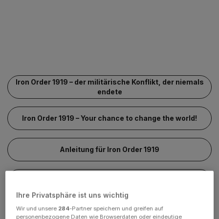
Iron Order 1919 – der militärische Konflikt, der niemals
endete
Iron Order 1919 – Your chance to change the world!
Anleitung für Iron Order 1919
Tipps & Tricks
Ihre Privatsphäre ist uns wichtig
Wir und unsere
284
-Partner speichern und greifen auf
Anleitung für Iron Order 1919
personenbezogene Daten wie Browserdaten oder eindeutige